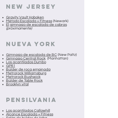
NEW JERSEY
Gravity Vault Hoboken
Método Escalada + Fitness
(Newark)
El gimnasio de escalada de cabras
(próximamente)
NUEVA YORK
Gimnasio de escalada de BC
(New Paltz)
Gimnasio Central Rock
(Manhattan)
Los acantilados Dumbo
GP81
Búlder de roca empinada
Metrorock Williamsburg
Metrorock Bushwick
Búlder de Table Rock
Brooklyn vital
PENSILVANIA
Los acantilados Callowhill
Alcance Escalada + Fitness
Salón de búlder de toba