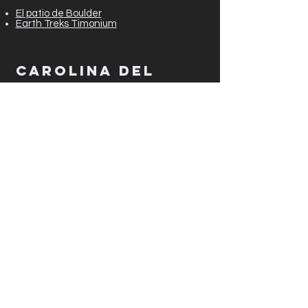
El patio de Boulder
Earth Treks Timonium
CAROLINA DEL
NORTE
ClimbMax Escalada
Escalada progresiva
Gimnasio de escalada BigFoot
CAROLINA DEL SUR
Escalada costera
TENNESSE
Memphis Rox
Escalada sinérgica y Ninja (Chattanooga)