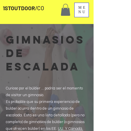
1STOUTDOOR
/CO
ME
NU
GIMNASIOS
DE
ESCALADA
Curioso por el búlder ... podría ser el momento
de visitar un gimnasio.
Es probable que su primera experiencia de
búlder ocurra dentro de un gimnasio de
escalada. Esta es una lista detallada (pero no
completa) de gimnasios de búlder (o gimnasios
que ofrecen búlder) en los EE.
UU. Y Canadá.