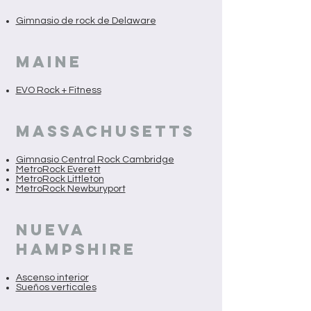
Gimnasio de rock de Delaware
MAINE
EVO Rock + Fitness
Massachusetts
Gimnasio Central Rock Cambridge
MetroRock Everett
MetroRock Littleton
MetroRock Newburyport
NUEVA
HAMPSHIRE
Ascenso interior
Sueños verticales